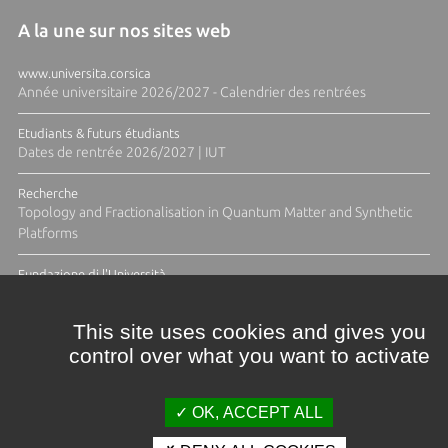
A la une sur nos sites web
www.universita.corsica
Année universitaire 2026/2027 - Calendrier des rentrées
Etudiants & futurs étudiants
Dates de rentrée 2026/2027 | IUT
Recherche
Topology and Fractionalisation in Quantum Matter and Synthetic
Platforms
Fundazione di l'Università
Résidence Ange Tomasi "Lagune and Zeste" avec la photographe
Diane Moulenc
This site uses cookies and gives you
control over what you want to activate
TOUTES LES ACTUS
OK, ACCEPT ALL