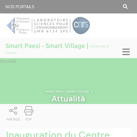
NOS PORTAILS :
Smart Paesi - Smart Village |
Università di
Corsica
Attualità
SMART PAESI - SMART VILLAGE
|
Attualità
PARTAGE
PDF
Inauguration du Centre