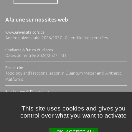
A la une sur nos sites web
www.universita.corsica
Année universitaire 2026/2027 - Calendrier des rentrées
Etudiants & futurs étudiants
Dates de rentrée 2026/2027 | IUT
Recherche
Topology and Fractionalisation in Quantum Matter and Synthetic
Platforms
Fundazione di l'Università
Résidence Ange Tomasi "Lagune and Zeste" avec la photographe
Diane Moulenc
This site uses cookies and gives you
control over what you want to activate
TOUTES LES ACTUS