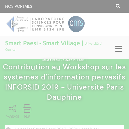
NOS PORTAILS :
Smart Paesi - Smart Village |
Università di
Corsica
SMART PAESI - SMART VILLAGE
|
Contribution au Workshop sur les
systèmes d'information pervasifs
INFORSID 2019 - Université Paris
Dauphine
PARTAGE
PDF