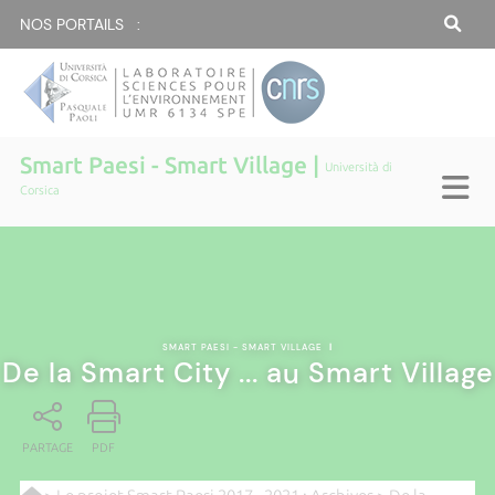
NOS PORTAILS :
Smart Paesi - Smart Village |
Università di
Corsica
SMART PAESI - SMART VILLAGE
|
De la Smart City ... au Smart Village
PARTAGE
PDF