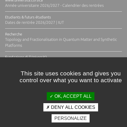
www.universita.corsica
Année universitaire 2026/2027 - Calendrier des rentrées
Etudiants & futurs étudiants
Dates de rentrée 2026/2027 | IUT
Recherche
Topology and Fractionalisation in Quantum Matter and Synthetic
Platforms
Fundazione di l'Università
Résidence Ange Tomasi "Lagune and Zeste" avec la photographe
Diane Moulenc
This site uses cookies and gives you
control over what you want to activate
TOUTES LES ACTUS
OK, ACCEPT ALL
DENY ALL COOKIES
Crédits et mentions légales
PERSONALIZE
Contacts
Plan d'accès
Espace presse
Photothèque
Recrutement
Marchés publics