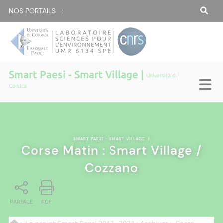
NOS PORTAILS :
Smart Paesi - Smart Village |
Università di
Corsica
SMART PAESI - SMART VILLAGE
|
Corse Matin : Smart Village /
Cozzano
PARTAGE
PDF