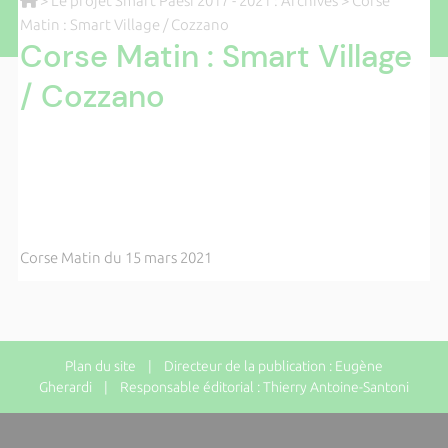
>
Le projet Smart Paesi 2017 - 2021 : Archives
> Corse
Matin : Smart Village / Cozzano
Corse Matin : Smart Village
/ Cozzano
Corse Matin du 15 mars 2021
Plan du site
| Directeur de la publication : Eugène
Gherardi | Responsable éditorial : Thierry Antoine-Santoni