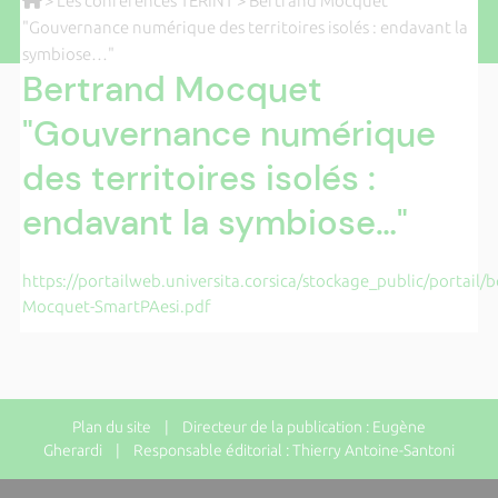
>
Les conférences TERINT
> Bertrand Mocquet
"Gouvernance numérique des territoires isolés : endavant la
symbiose…"
Bertrand Mocquet
"Gouvernance numérique
des territoires isolés :
endavant la symbiose…"
https://portailweb.universita.corsica/stockage_public/portail/
Mocquet-SmartPAesi.pdf
Plan du site
| Directeur de la publication : Eugène
Gherardi | Responsable éditorial : Thierry Antoine-Santoni