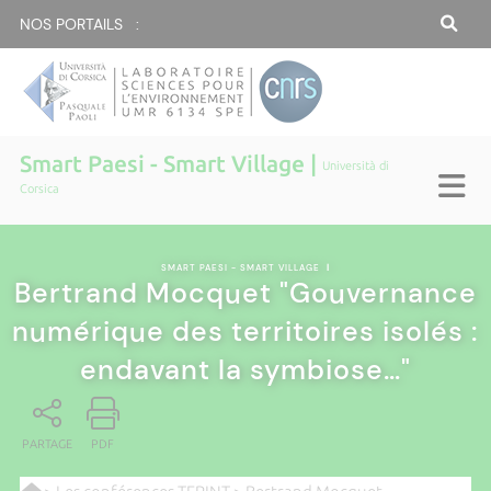
NOS PORTAILS :
Smart Paesi - Smart Village |
Università di
Corsica
SMART PAESI - SMART VILLAGE
|
Bertrand Mocquet "Gouvernance
numérique des territoires isolés :
endavant la symbiose…"
PARTAGE
PDF