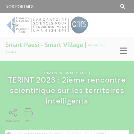
NOS PORTAILS :
Smart Paesi - Smart Village |
Università di
Corsica
SMART PAESI - SMART VILLAGE
|
TERINT 2023 : 2ième rencontre
scientifique sur les territoires
intelligents
PARTAGE
PDF