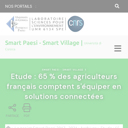
NOS PORTAILS :
Smart Paesi - Smart Village |
Università di
Corsica
SMART PAESI - SMART VILLAGE
|
Etude : 65 % des agriculteurs
français comptent s'équiper en
solutions connectées
PARTAGE
PDF