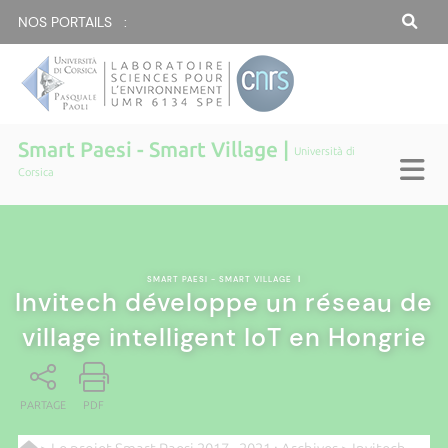
NOS PORTAILS :
Smart Paesi - Smart Village |
Università di
Corsica
SMART PAESI - SMART VILLAGE
|
Invitech développe un réseau de
village intelligent IoT en Hongrie
PARTAGE
PDF