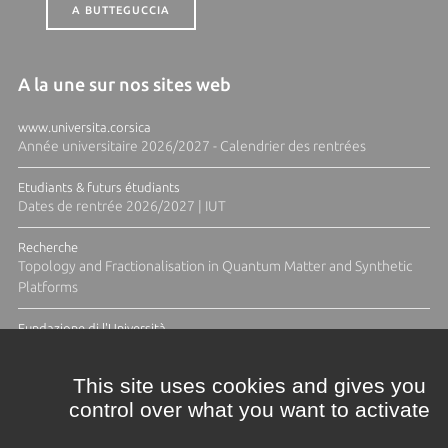
A BUTTEGUCCIA
A la une sur nos sites web
www.universita.corsica
Année universitaire 2026/2027 - Calendrier des rentrées
Etudiants & futurs étudiants
Dates de rentrée 2026/2027 | IUT
Recherche
Topology and Fractionalisation in Quantum Matter and Synthetic
Platforms
Fundazione di l'Università
Résidence Ange Tomasi "Lagune and Zeste" avec la photographe
Diane Moulenc
This site uses cookies and gives you
control over what you want to activate
TOUTES LES ACTUS