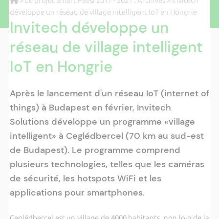
>
Le projet Smart Paesi 2017 - 2021 : Archives
> Invitech
développe un réseau de village intelligent IoT en Hongrie
Invitech développe un
réseau de village intelligent
IoT en Hongrie
Après le lancement d'un réseau IoT (internet of
things) à Budapest en février, Invitech
Solutions développe un programme «village
intelligent» à Ceglédbercel (70 km au sud-est
de Budapest). Le programme comprend
plusieurs technologies, telles que les caméras
de sécurité, les hotspots WiFi et les
applications pour smartphones.
Ceglédbercel est un village de 4000 habitants, non loin de la