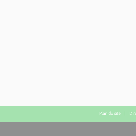
Plan du site
| Direc