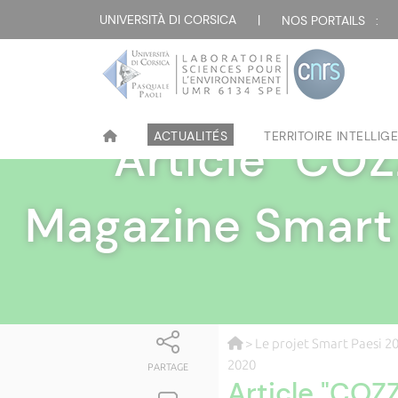
UNIVERSITÀ DI CORSICA
|
NOS PORTAILS :
ACTUALITÉS
TERRITOIRE INTELLIGE
Article "CO
Magazine Smart
>
Le projet Smart Paesi 20
2020
PARTAGE
Article "COZ