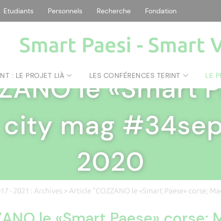
Etudiants
Personnels
Recherche
Fondation
Smart Paesi - Smart V
SMART PAESI - SMART VILLAGE
|
NT : LE PROJET LIÀ
LES CONFÉRENCES TERINT
LE P
ZZANO le «Smart P
 city mag #34se
2020
17 - 2021 : Archives
> Article "COZZANO le «Smart Paese» corse; M
ZANO le «Smart Paese» corse; 