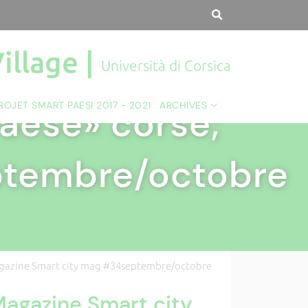
illage |
Università di Corsica
ROJET SMART PAESI 2017 - 2021 : ARCHIVES
aese» corse;
ptembre/octobre
agazine Smart city mag #34septembre/octobre
Magazine Smart city